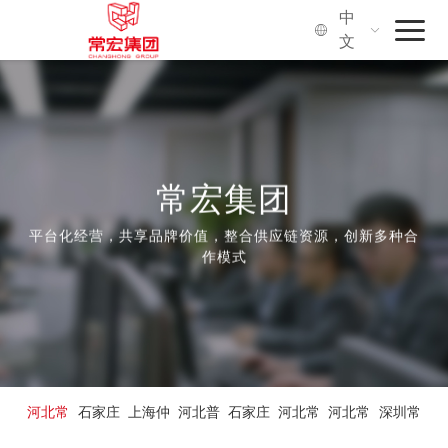
中
文
首页
常宏集团
品牌·服务
常宏集团
平台化经营，共享品牌价值，整合供应链资源，创新多种合
社会价值
作模式
关于我们
河北常
石家庄
上海仲
河北普
石家庄
河北常
河北常
深圳常