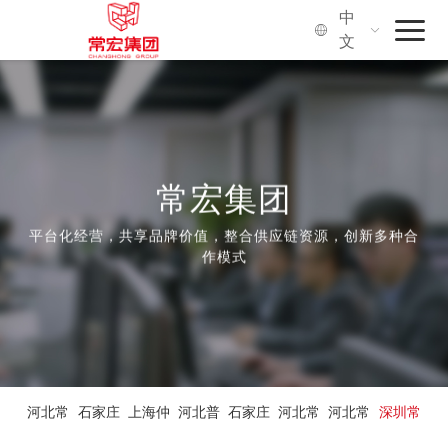
中
文
首页
常宏集团
品牌·服务
常宏集团
平台化经营，共享品牌价值，整合供应链资源，创新多种合
社会价值
作模式
关于我们
河北常
石家庄
上海仲
河北普
石家庄
河北常
河北常
深圳常