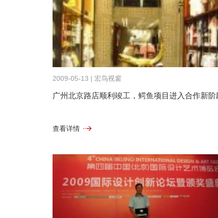
2009-05-13 | 宏鸟视窗
广州北京路店顺利竣工，鳄鱼项目进入合作新阶
查看详情