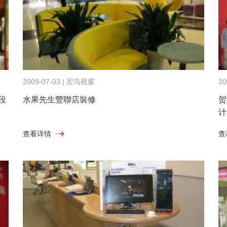
2009-07-03 | 宏鸟视窗
20
段
水果先生豐聯店裝修
贺
计
查看详情
查