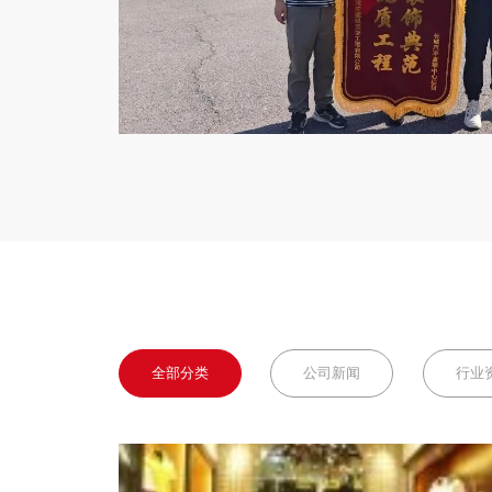
全部分类
公司新闻
行业