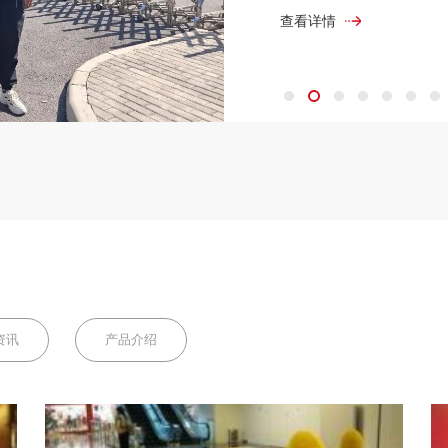
查看详情
资讯
产品介绍