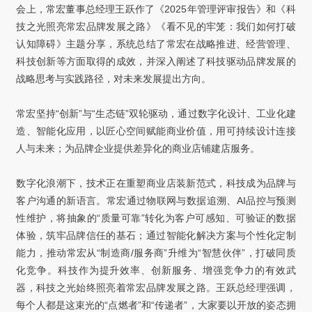
会上，常宏董事总经理王跃作了《2025年管理评审报告》和《科
技之光照亮常宏品牌发展之路》《看不见的牢笼：我们如何打破
认知障碍》主题分享，系统总结了常宏在战略推进、经营管理、
科技创新等方面取得的成效，并深入阐述了科技驱动品牌发展的
战略思考与实践路径，对未来发展提出方向。
常宏坚持“创新”与“生态链”双轮驱动，通过数字化设计、工业化建
造、智能化应用，以匠心空间赋能商业价值，用可持续设计连接
人与未来；为品牌企业提供差异化的商业店铺建店服务。
数字化浪潮下，技术正在重塑商业店装新范式，科技成为品牌与
客户沟通的新语言。常宏通过物联网与数据追溯、AI品控与预测
性维护，将抽象的“质量可靠”转化为客户可感知、可验证的数据
体验，筑牢品牌信任的基石；通过智能化解决方案与个性化定制
能力，推动常宏从“制造商/服务商”升维为“智慧伙伴”，打破同质
化竞争。科技作为提升效率、创新服务、增强竞争力的有效武
器，科技之光始终照亮着常宏品牌发展之路。王跃总经理强调，
每个人都是这束光的“点燃者”和“传递者”，大家要以开放的姿态拥