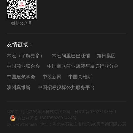
微信公众号
友情链接：
常宏（了解更多）
常宏阿里巴巴旺铺
旭日集团
中国商业联合会
中国商联商业店装与展陈行业分会
中国建筑学会
中装新网
中国真维斯
澳州真维斯
中国招标投标公共服务平台
©2021 河北常宏集团科技有限公司
冀ICP备07027198号-1
冀公网安备 13010502001424号
by Growthoman
地址：河北省石家庄市康乐街8号尚德国际26层