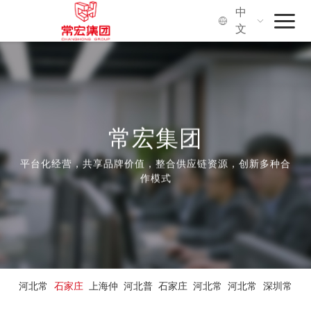
中
文
首页
常宏集团
品牌·服务
常宏集团
平台化经营，共享品牌价值，整合供应链资源，创新多种合
社会价值
作模式
关于我们
河北常
石家庄
上海仲
河北普
石家庄
河北常
河北常
深圳常