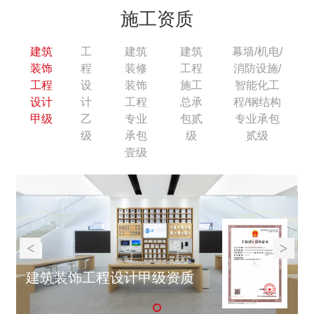
施工资质
建筑
工
建筑
建筑
幕墙/机电/
装饰
程
装修
工程
消防设施/
工程
设
装饰
施工
智能化工
设计
计
工程
总承
程/钢结构
甲级
乙
专业
包贰
专业承包
级
承包
级
贰级
壹级
01
01
01
01
01
<
>
】
化
建筑装饰工程设计甲级资质
工程设计乙级【幕墙工程/消防设施工程 】
建筑装修装饰工程专业承包壹级
建筑工程施工总承包贰级
专业承包贰级【幕墙/机电/消防设施/智能化
工程/钢结构】