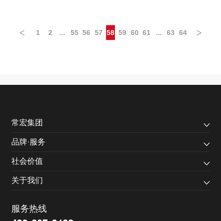
<
>
1
2
...
55
56
57
58
59
60
61
...
63
64
常宏集团
品牌·服务
社会价值
关于我们
服务热线